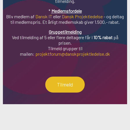
tilmelding.
*
Medlemsfordele
Bliv medlem af
Dansk IT
eller
Dansk Projektledelse
- og deltag
til medlemspris. Et årligt medlemskab giver 1.500,- rabat.
Gruppetilmelding
Ved tilmelding af
5 eller flere deltagere
får I
10% rabat
på
prisen.
Tilmeld grupper til
mailen:
projektforum@danskprojektledelse.dk
Tilmeld