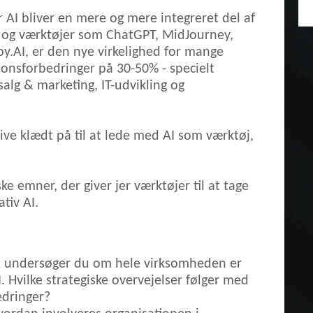
or AI bliver en mere og mere integreret del af
s og værktøjer som ChatGPT, MidJourney,
y.AI, er den nye virkelighed for mange
onsforbedringer på 30-50% - specielt
lg & marketing, IT-udvikling og
live klædt på til at lede med AI som værktøj,
e emner, der giver jer værktøjer til at tage
tiv AI.
an undersøger du om hele virksomheden er
. Hvilke strategiske overvejelser følger med
edringer?