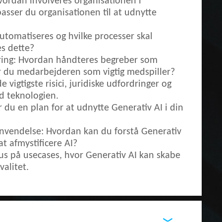
ordan involveres organisationen i
asser du organisationen til at udnytte
automatiseres og hvilke processer skal
s dette?
ring: Hvordan håndteres begreber som
år du medarbejderen som vigtig medspiller?
de vigtigste risici, juridiske udfordringer og
d teknologien.
 du en plan for at udnytte Generativ AI i din
 anvendelse: Hvordan kan du forstå Generativ
at afmystificere AI?
us på usecases, hvor Generativ AI kan skabe
valitet.