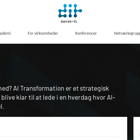
kademi
For virksomheder
Konferencer
Netværksgrup
hed? AI Transformation er et strategisk
blive klar til at lede i en hverdag hvor AI-
l.