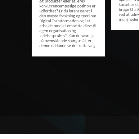
og produkter eller at jeres
kurset er du 
konkurrencemæssige position er
bruge ChatG
udfordret? Er du interesseret i
ved at udn
den nyeste forskning og teori om
muligheder 
Digital Transformation og i at
arbejde med at omsætte disse til
egen organisation og
ledelsespraksis? Kan du svare ja
på ovenstående spørgsmål, er
denne uddannelse det rette valg.