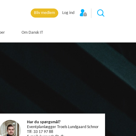
Bliv medlem
Log ind
per
Om Dansk IT
Har du spørgsmål?
Eventplanlægger Troels Lundgaard Schnor
Tlf: 33 17 97 88