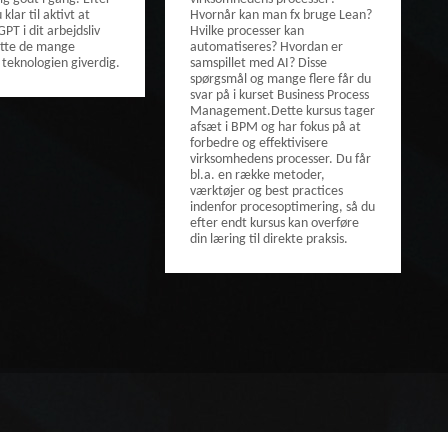
klar til aktivt at
Hvornår kan man fx bruge Lean?
PT i dit arbejdsliv
Hvilke processer kan
ytte de mange
automatiseres? Hvordan er
teknologien giverdig.
samspillet med AI? Disse
spørgsmål og mange flere får du
svar på i kurset Business Process
Management.Dette kursus tager
afsæt i BPM og har fokus på at
forbedre og effektivisere
virksomhedens processer. Du får
bl.a. en række metoder,
værktøjer og best practices
indenfor procesoptimering, så du
efter endt kursus kan overføre
din læring til direkte praksis.