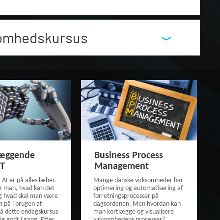
somhedskursus
æggende
Business Process
T
Management
AI er på alles læber.
Mange danske virksomheder har
r man, hvad kan det
optimering og automatisering af
og hvad skal man være
forretningsprocesser på
på i brugen af
dagsordenen. Men hvordan kan
å dette endagskursus
man kortlægge og visualisere
ig godt i gang. Efter
virksomhedens processer?