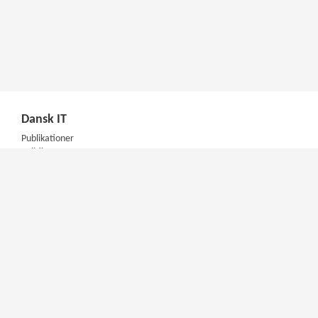
Dansk IT
Publikationer
Politik
Podcast
Presse
Nyhedsbrev
Kompetencer
Konferencer
Firmakurser
Netværksgrupper
IT Arkitektur Certificering
Virksomhedsaftale
DIT Akademi